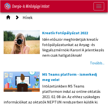
Togg
navig
Hírek
Kreatív Fotópályázat 2022
Idén először meghirdetjük kreatív
fotópályázatunkat az Anyag- és
Vegyészmérnöki Karon! A jelentkezés
nem csak hallgatóknak!
Tovább...
MS Teams platform - ismerkedj
meg vele!
Intézetünkben MS Teams
platformon indul az online oktatás
2021. 02. 08-án. Az ehhez szükséges
információkat az oktatók NEPTUN rendszerben küldik ki.