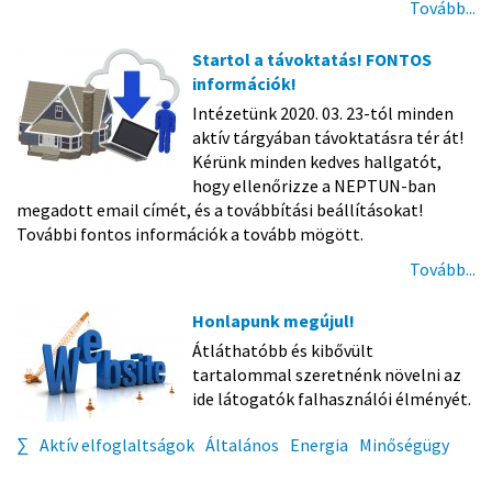
Tovább...
Startol a távoktatás! FONTOS
információk!
Intézetünk 2020. 03. 23-tól minden
aktív tárgyában távoktatásra tér át!
Kérünk minden kedves hallgatót,
hogy ellenőrizze a NEPTUN-ban
megadott email címét, és a továbbítási beállításokat!
További fontos információk a tovább mögött.
Tovább...
Honlapunk megújul!
Átláthatóbb és kibővült
tartalommal szeretnénk növelni az
ide látogatók falhasználói élményét.
∑
Aktív elfoglaltságok
Általános
Energia
Minőségügy